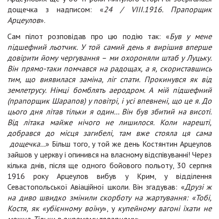
дощечка з надписом: «
24 / VIII.1916. Прапорщик
Арцеулов
».
Сам пілот розповідав про цю подію так: «
Був у ме
не
підшефний льотчик. У той самий день я вирішив вперше
довірити йому чергування – ми охороняли штаб у Луцьку.
Він прямо-таки помчався на радощах, а я, скориставшись
тим, що виявилася заміна, ліг спати. Прокинувся як від
землетрусу. Німці бомблять аеродром. А мій підшефний
(прапорщик Шарапов) у повітрі, і усі впевнені, що це я. До
цього дня літав тільки я один...
Він був збитий на висоті.
Від літака майже нічого не лишилося. Коли нарешті,
добрався до місця загибелі, там вже стояла ця сама
дощечка...
» Більш того, у той же день Костянтин Арцеулов
зайшов у церкву і опинився на власному відспівуванні! Через
кілька днів, після ще одного бойового польоту, 30 серпня
1916 року Арцеулов вибув у Крим, у відділення
Севастопольської Авіаційної школи. Він згадував: «
Друзі ж
на диво швидко змінили скорботу на жартування: «Тобі,
Костя, як «убієнному воїну
», у
купейному вагоні їхати не