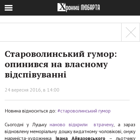
Староволинський гумор:
опинився на власному
відспівуванні
24 вересня 2016, в 14:00
Новина відноситься до:
#староволинський гумор
Сьогодні у Луцьку
наново відкрили втрачену
, а зараз
відновлену меморіальну дошку видатному чоловікові, онуку
мариніста-художника
Івана Айвазовського
– льотчику