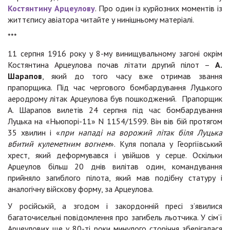
Костянтину Арцеулову
. Про один із курйозних моментів із
життєпису авіатора читайте у нинішньому матеріалі.
***
11 серпня 1916 року у 8-му винищувальному загоні окрім
Костянтина Арцеулова почав літати другий пілот –
А.
Шарапов
, який до того часу вже отримав звання
прапорщика. Під час чергового бомбардування Луцького
аеродрому літак Арцеулова був пошкоджений. Прапорщик
А. Шарапов вилетів 24 серпня під час бомбардування
Луцька на «Ньюпорі-11» N 1154/1599. Він вів бій протягом
35 хвилин і «
при нападі на ворожий літак біля Луцька
вбитий кулеметним вогнем
». Куля попала у Георгіївський
хрест, який деформувався і увійшов у серце. Оскільки
Арцеулов більш 20 днів вилітав один, командування
прийняло загиблого пілота, який мав подібну статуру і
аналогічну війскову форму, за Арцеулова.
У російській, а згодом і закордонній пресі з’явилися
багаточисельні повідомлення про загибель льотчика. У сім’ї
Арцеулових ще у 80-ті роки минулого сторіччя зберігалася