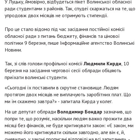
У Луцьку, ймовірно, відбудеться пікет Волинської обласної
ради студентами з районів. Так, спудеї скаржаться на те, що
упродовж двох місяців не отримують стипендії.
Про це стало відомо під час засідання постійної комісії
обласної ради з питань бюджету, фінансів та цінової
політики 9 березня, пише Інформаційне агентство Волинські
Новини.
Так, зі слів голови профільної комісії
Людмили Кирди
, 10
березня на засідання чергової сесії облради обіцяють
приїхати волинські студенти.
«Сьогодні їх поставили в скрутне становище. Людям
протягом двох місяців не виплачують заробітних плат. Що
ми їм скажемо завтра?» - запитала Кирда у колег.
На це депутат облради
Володимир Бондар
зазначив, що
попри те, що розуміє, наскільки людям важко прожити два
місяці без фінансів, не буде критикувати закон: «Є закон, ми
можемо його критикувати скільки завгодно, але він є, й,
очевидно, у законі прописані відповіді на всі запитання», -