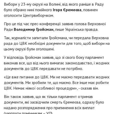
Вибори у 23-му окрузі на Волині, від якого раніше в Раду
було обрано нині покійного
Ігоря Єремеєва
, повинен
оголосити Центрвиборчком.
Про це під час прес-конференції заявив голова Верховної
Ради
Володимир Гройсман,
пише Українська правда.
Так, журналісти запитали Гройсмана, чи передала Верховна
рада до ЦВК необхідні документи для того, щоб вибори на
цьому окрузі були оголошені.
У відповідь Гройсман заявив, що зі свого боку парламент
виконав все, що від нього вимагає законодавство, і жодних
документів до ЦВК передавати не потрібно.
«Це вже питання до ЦВК. Ми не маємо передавати жодних
документів. Ми зробили те, що маємо. Все інше має робити
ЦВК. Немає ніякої особливої процедури», - сказав він.
Він також заявив, що як тільки парламент отримав
документи, які засвідчили смерть Єремеєва, одразу було
надано розпорядження про припинення всіх виплат
(зарплати помічникам – УП).