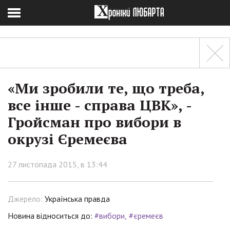
«Ми зробили те, що треба,
все інше - справа ЦВК», -
Гройсман про вибори в
окрузі Єремеєва
27 листопада 2015, в 13:44
Джерело:
Українська правда
Новина відноситься до:
#вибори
#єремеєв