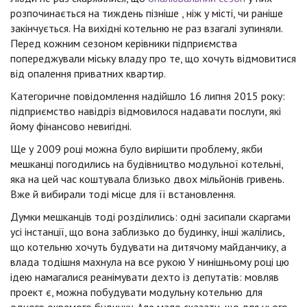
розпочинається на тиждень пізніше , ніж у місті, чи раніше
закінчується. На вихідні котельню не раз взагалі зупиняли.
Перед кожним сезоном керівники підприємства
попереджували міську владу про те, що хочуть відмовитися
від опалення приватних квартир.
Категоричне повідомлення надійшло 16 липня 2015 року:
підприємство навідріз відмовилося надавати послуги, які
йому фінансово невигідні.
Ще у 2009 році можна було вирішити проблему, якби
мешканці погодились на будівництво модульної котельні,
яка на цей час коштувала близько двох мільйонів гривень.
Вже й вибирали тоді місце для її встановлення.
Думки мешканців тоді розділились: одні засипали скаргами
усі інстанції, що вона заблизько до будинку, інші жалілись,
що котельню хочуть будувати на дитячому майданчику, а
влада тодішня махнула на все рукою У нинішньому році цю
ідею намагалися реанімувати дехто із депутатів: мовляв
проект є, можна побудувати модульну котельню для