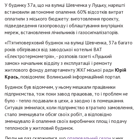
У будинку 37а, що на вулиці Шевченка у Луцьку, нарешті
встановили автономне опалення. 60% відсотків витрат
оплатили з міського бюджету: виготовлення проекту,
підведведення газопроводу і облаштування внутрішніх
мереж, встановлення лічильників і газосигналізаторів.
«П’ятиповерховий будинок на вулиці Шевченка, 37а багато
років обігрівався від заводської котельні ВАТ
«Електротермометрія», - розповів газеті «Луцький
замок» начальник відділу з експлуатації і ремонту
житлового фонду департаменту ЖКГ міської ради
Юрій
Крась,
повідомляє Волинський інформаційний портал.
Будинок був відомчим, у ньому мешкали працівники
підприємства, тож поки завод працював, то і проблем не
було - тепло подавали в цехи, а заодно і в помешкання.
Ситуація змінилася, коли підпримство втратило замовлення,
стало зменшувати обсяг своїх робіт, а відповідно
зменшувало й опалення своїх виробничих площ і подачу
теплоносія у житловий будинок.
Люди не раз скаржилися, що
опалювальний сезон
у них