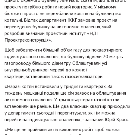
одного окремого будинку. Але мало сказати, що для цього
проекту потрібно робити новий кошторис. У міському
бюджеті просто не передбачили коштів на будівництво
котельні. Відтак департамент ЖКГ замовив проект на
переведення будинку на автономне опалення, який
розробив визнаний проектний інститут «НДІ
Проектреконструкція».
Щоб забезпечити більший об’єм газу для поквартирного
індивідуального опалення, до будинку підвели 70 метрів
газопроводу більшого діаметру. Облаштували усі
внутрішньобудинкові мережі до кожної
квартири, встановили також газосигналізатори.
«Наразі котли встановили у тридцяти квартирах. За
тиждень мешканці подали ще сім заявок на облаштування
автономного опалення. У трьох квартирах газові котли
встановили ще раніше. Ще два власники квартир приходили
у департамент сьогодні і перепитували, як і їм можна
перейти на індивідуальне опалення», - зазначив Юрій Крась.
«Ми ще не прийняли актів виконаних робіт, щоб можна