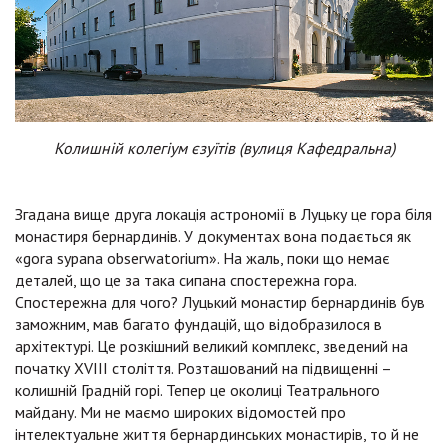
Колишній колегіум єзуїтів (вулиця Кафедральна)
Згадана вище друга локація астрономії в Луцьку це гора біля
монастиря бернардинів. У документах вона подається як
«gora sypana obserwatorium». На жаль, поки що немає
деталей, що це за така сипана спостережна гора.
Спостережна для чого? Луцький монастир бернардинів був
заможним, мав багато фундацій, що відобразилося в
архітектурі. Це розкішний великий комплекс, зведений на
початку XVIII століття. Розташований на підвищенні –
колишній Градній горі. Тепер це околиці Театрального
майдану. Ми не маємо широких відомостей про
інтелектуальне життя бернардинських монастирів, то й не