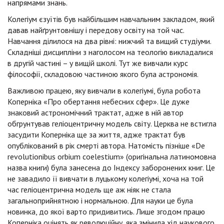
напрямами знань.
Колегіум єзуїтів був найбільшим навчальним закладом, який
давав найґрунтовнішу і передову освіту на той час.
Навчання ділилося на два рівні: нижчий та вищий студіуми.
Складніші дисципліни з наголосом на теологію викладалися
в другій частині – у вищій школі. Тут же вивчали курс
філософії, складовою частиною якого була астрономія.
Важливою працею, яку вивчали в колегіумі, була робота
Коперніка «Про обертання небесних сфер». Це дуже
знаковий астрономічний трактат, адже в ній автор
обгрунтував геліоцентричну модель світу. Церква не встигла
засудити Коперніка ще за життя, адже трактат був
опублікований в рік смерті автора. Натомість пізніше «De
revolutionibus orbium coelestium» (оригінальна латиномовна
назва книги) була занесена до Індексу заборонених книг. Це
не завадило її вивчати в луцькому колегіумі, хоча на той
час геліоцентрична модель ще аж ніяк не стала
загальноприйнятною і нормальною. Для науки це була
новинка, до якої варто придивитись. Лише згодом працю
Коперніка оцінять як революційну, яка змінила хід наукового