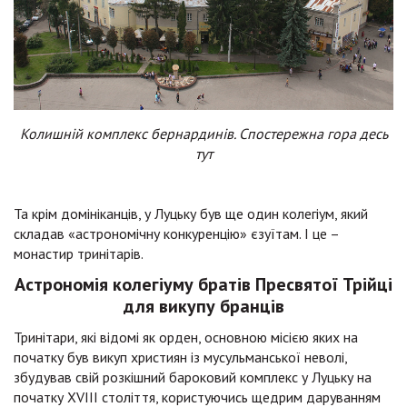
Колишній комплекс бернардинів. Спостережна гора десь
тут
Та крім домініканців, у Луцьку був ще один колегіум, який
складав «астрономічну конкуренцію» єзуїтам. І це –
монастир тринітарів.
Астрономія колегіуму братів Пресвятої Трійці
для викупу бранців
Тринітари, які відомі як орден, основною місією яких на
початку був викуп християн із мусульманської неволі,
збудував свій розкішний бароковий комплекс у Луцьку на
початку XVIII століття, користуючись щедрим даруванням