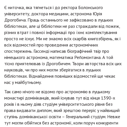
Є ниточка, яка тягнеться і до ректора Болонського
університету, доктора медицини, астронома Юрія
Дрогобича. Праць останнього не зафіксовано в луцьких
бібліотеках, але ці бібліотеки не раз страждали від пожеж,
різних втрат і повної інформації про їхнє комплектування
просто не існує. Ми не знаємо всіх скарбів книгозбірень, як і
всіх відомостей про проведення астрономічних
спостережень. Гассенді написав біографічний твір про
німецького астронома, математика Реґіомонтана. А той
тісно приятелював із Дрогобичем. Твори авторства всіх цих
науковців, чи про них могли зберігатися в луцьких
бібліотеках. Віднайдення повніших відомостей ще чекає
нас у майбутньому.
Так само нічого не відомо про астрономію в луцькому
монастирі домініканців, який існував тут від кінця 1390-х
років і в ньому діяв студіум університетського рівня без
права видавати диплом, який зрештою переріс у найвищий
ступінь домініканської освіти – Генеральний студіум. Невже
тут могли обійтися без астрономії, коли поруч конкуренти