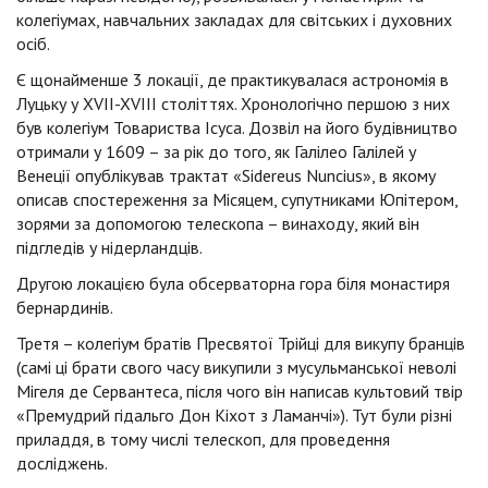
колегіумах, навчальних закладах для світських і духовних
осіб.
Є щонайменше 3 локації, де практикувалася астрономія в
Луцьку у XVII-XVIIІ століттях. Хронологічно першою з них
був колегіум Товариства Ісуса. Дозвіл на його будівництво
отримали у 1609 – за рік до того, як Галілео Галілей у
Венеції опублікував трактат «Sidereus Nuncius», в якому
описав спостереження за Місяцем, супутниками Юпітером,
зорями за допомогою телескопа – винаходу, який він
підгледів у нідерландців.
Другою локацією була обсерваторна гора біля монастиря
бернардинів.
Третя – колегіум братів Пресвятої Трійці для викупу бранців
(самі ці брати свого часу викупили з мусульманської неволі
Мігеля де Сервантеса, після чого він написав культовий твір
«Премудрий гідальго Дон Кіхот з Ламанчі»). Тут були різні
приладдя, в тому числі телескоп, для проведення
досліджень.