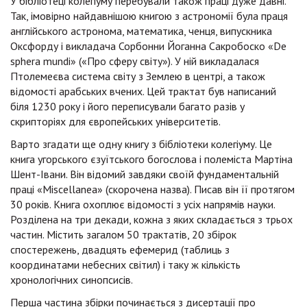
У бібліотеці колегіуму перебували також праці дуже давні.
Так, імовірно найдавнішою книгою з астрономії була праця
англійського астронома, математика, ченця, випускника
Оксфорду і викладача Сорбонни Йоганна Сакробоско «De
sphera mundi» («Про сферу світу»). У ній викладалася
Птолемеєва система світу з Землею в центрі, а також
відомості арабських вчених. Цей трактат був написаний
біля 1230 року і його переписували багато разів у
скрипторіях для європейських університетів.
Варто згадати ще одну книгу з бібліотеки колегіуму. Це
книга угорського єзуїтського богослова і полеміста Мартіна
Шент-Івани. Він відомий завдяки своїй фундаментальній
праці «Miscellanea» (скорочена назва). Писав він її протягом
30 років. Книга охоплює відомості з усіх напрямів науки.
Розділена на три декади, кожна з яких складається з трьох
частин. Містить загалом 50 трактатів, 20 збірок
спостережень, двадцять ефемерид (таблиць з
координатами небесних світил) і таку ж кількість
хронологічних синопсисів.
Перша частина збірки починається з дисертації про