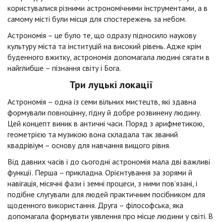
користувалися різними астрономічними інструментами, а в
самому місті були місця для спостережень за небом.
Астрономія – це було те, що одразу підносило наукову
культуру міста та інституцій на високий рівень. Адже крім
буденного вжитку, астрономія допомагала людині сягати в
найглибше – пізнання світу і Бога.
Три луцькі локації
Астрономія – одна із семи вільних мистецтв, які здавна
формували повноцінну, гідну й добре розвинену людину.
Цей концепт виник в античні часи. Поряд з арифметикою,
геометрією та музикою вона складала так званий
квадрівіум – основу для навчання вищого рівня.
Від давних часів і до сьогодні астрономія мала дві важливі
функції. Перша – прикладна. Орієнтування за зорями й
навігація, місячні фази і земні процеси, з ними пов’язані, і
подібне слугували для людей практичним посібником для
щоденного використання. Друга – філософська, яка
допомагала формувати уявлення про місце людини у світі. В