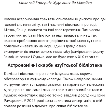
Миколай Копернік. Художник Ян Матейко
Головні астрономічні трактати описували як дискусії про дві
головні системи світу, так і численні відомості про зорі,
Місяць, Сонце, планети та їхні спостереження. Тим часом
теоретики, як Ісаак Ньютон та інші, працювали над так
званою проблемою довгот, вирішення якої мало суттєво
полегшити навігацію на морі. Один із грандіозних
експериментів планетарного масштабу (вимірювали форму
Землі) не омине і Луцька, але це буде вже в ХІХ столітті.
Астрономічні скарби єзуїтської бібліотеки
Є змішані відомості про те, чи існувала якась окрема
обсерваторія в луцькому колегіумі. Також невідомо, якими
інструментами тут користувалися, та параметри телескопів.
А, от, про те, що саме і яких авторів з астрономії читали в
луцьких монастирях, відомо точно завдяки дослідниці Ірині
Римарович. У 2025 році вона захистила дисертацію, в якій
подала розкішні відомості про склад бібліотек за