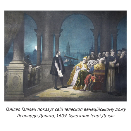
Галілео Галілей показує свій телескоп венеційському дожу
Леонардо Донато, 1609. Художник Генрі Детуш