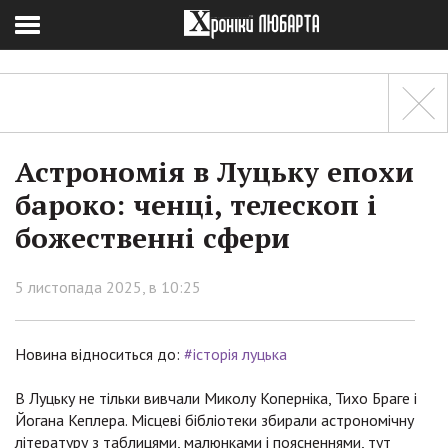
Астрономія в Луцьку епохи
бароко: ченці, телескоп і
божественні сфери
5 листопада 2025, в 10:25
Новина відноситься до:
#історія луцька
В Луцьку не тільки вивчали Миколу Коперніка, Тихо Браге і
Йогана Кеплера. Місцеві бібліотеки збирали астрономічну
літературу з таблицями, малюнками і поясненнями, тут