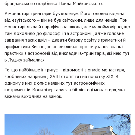
брацлавського скарбника Павла Майковського.
У монастирі тринітарів був колегіум. Його головна відміна
від єзуїтського – він не був світським, лише для ченців. При
монастирі діяла й парафіяльна школа, але малоймовірно, що
там доходило до філософії та астрономії, адже головне
завдання таких шкіл – давати базову освіту з граматики й
арифметики. Звісно, це не виключає просочування знань і
практики з астрономії від викладачів-тринітарів, які нею тут
в Луцьку займалися.
Те, що найбільше інтригує – відомості з описів монастиря,
зроблених наприкінці XVIII століття і на початку ХІХ. В
одному з них є опис наявних тут астрономічних
інструментів. Вони зберігалися в бібліотеці монастиря, яка
вікнами виходила на замок.