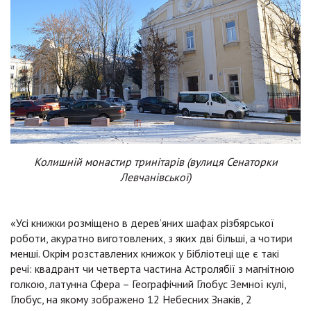
Колишній монастир тринітарів (вулиця Сенаторки
Левчанівської)
«Усі книжки розміщено в дерев’яних шафах різбярської
роботи, акуратно виготовлених, з яких дві більші, а чотири
менші. Окрім розставлених книжок у Бібліотеці ще є такі
речі: квадрант чи четверта частина Астролябії з магнітною
голкою, латунна Сфера – Географічний Глобус Земної кулі,
Глобус, на якому зображено 12 Небесних Знаків, 2