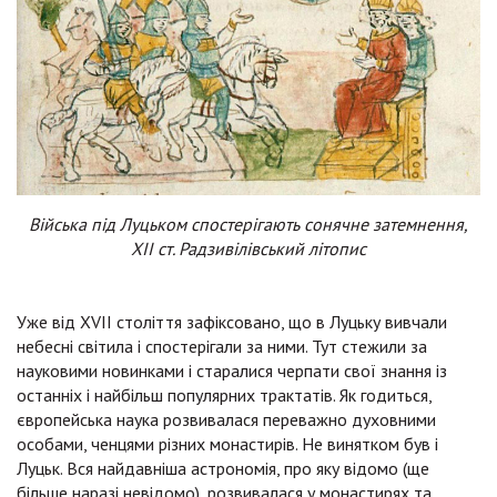
Війська під Луцьком спостерігають сонячне затемнення,
ХІІ ст. Радзивілівський літопис
Уже від XVII століття зафіксовано, що в Луцьку вивчали
небесні світила і спостерігали за ними. Тут стежили за
науковими новинками і старалися черпати свої знання із
останніх і найбільш популярних трактатів. Як годиться,
європейська наука розвивалася переважно духовними
особами, ченцями різних монастирів. Не винятком був і
Луцьк. Вся найдавніша астрономія, про яку відомо (ще
більше наразі невідомо), розвивалася у монастирях та