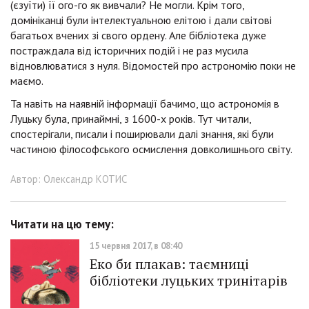
(єзуїти) її ого-го як вивчали? Не могли. Крім того,
домініканці були інтелектуальною елітою і дали світові
багатьох вчених зі свого ордену. Але бібліотека дуже
постраждала від історичних подій і не раз мусила
відновлюватися з нуля. Відомостей про астрономію поки не
маємо.
Та навіть на наявній інформації бачимо, що астрономія в
Луцьку була, принаймні, з 1600-х років. Тут читали,
спостерігали, писали і поширювали далі знання, які були
частиною філософського осмислення довколишнього світу.
Автор: Олександр КОТИС
Читати на цю тему:
15 червня 2017, в 08:40
Еко би плакав: таємниці
бібліотеки луцьких тринітарів