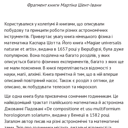
Фрагмент книги Мартіна Шент-Івани
Користувалися у колегіумі й книгами, що описували
побудову та принципи роботи різних астрономічних
інструментів. Привертає увагу книга німецького фізика і
математика Каспара Шотта. Його книга «Magiae universalis
naturae et artis», видана в 1657 році у Вюрцбурзі, була дуже
популярною. Вона поділена на багато розділів, у яких
описується багато фізичних експериментів, багато з яких ще
не мали пояснення. В книзі переплітаються відомості з
науки, магії, алхімії. Книга примітна й тим, що в ній вперше
описаний повітряний насос. Також є розділ з оптики, де
описано, як побудувати телескоп та мікроскоп.
Ще одна книга була присвячена сонячним годинникам. Це
найвідоміший трактат італійського математика й астронома
Джованні Падовані «De compositione et usu multiformium
horologiorum solarium», видана у Венеції в 1582 році.
Загалом автор писав на різні астрономічні та математичні
теми. Твір про годинники містить детальні відомості із