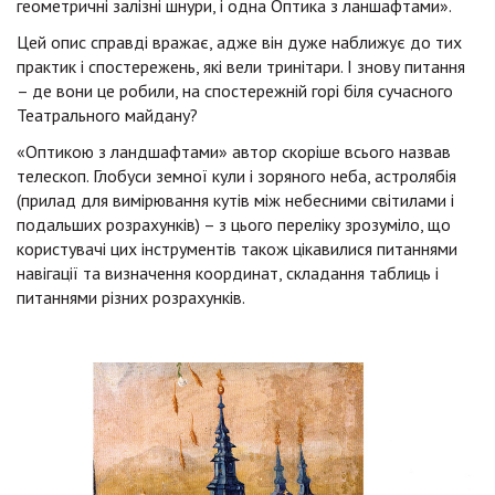
геометричні залізні шнури, і одна Оптика з ланшафтами».
Цей опис справді вражає, адже він дуже наближує до тих
практик і спостережень, які вели тринітари. І знову питання
– де вони це робили, на спостережній горі біля сучасного
Театрального майдану?
«Оптикою з ландшафтами» автор скоріше всього назвав
телескоп. Глобуси земної кули і зоряного неба, астролябія
(прилад для вимірювання кутів між небесними світилами і
подальших розрахунків) – з цього переліку зрозуміло, що
користувачі цих інструментів також цікавилися питаннями
навігації та визначення координат, складання таблиць і
питаннями різних розрахунків.