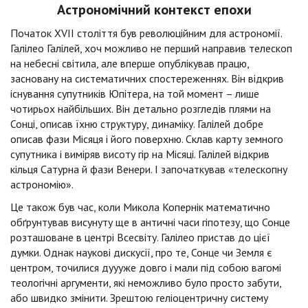
Астрономічний контекст епохи
Початок XVII століття був революційним для астрономії.
Галілео Галілей, хоч можливо не перший направив телескоп
на небесні світила, але вперше опублікував працю,
засновану на систематичних спостереженнях. Він відкрив
існування супутників Юпітера, на той момент – лише
чотирьох найбільших. Він детально розгледів плями на
Сонці, описав їхню структуру, динаміку. Галілей добре
описав фази Місяця і його поверхню. Склав карту земного
супутника і виміряв висоту гір на Місяці. Галілей відкрив
кільця Сатурна й фази Венери. І започаткував «телескопну
астрономію».
Це також був час, коли Микола Копернік математично
обґрунтував висунуту ще в античні часи гіпотезу, що Сонце
розташоване в центрі Всесвіту. Галілео пристав до цієї
думки. Однак наукові дискусії, про те, Сонце чи Земля є
центром, точилися дуууже довго і мали під собою вагомі
теологічні аргументи, які неможливо було просто забути,
або швидко змінити. Зрештою геліоцентричну систему