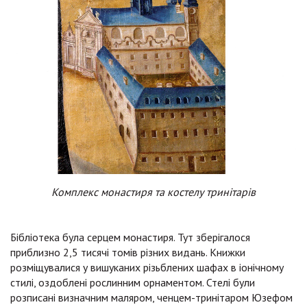
Комплекс монастиря та костелу тринітарів
Бібліотека була серцем монастиря. Тут зберігалося
приблизно 2,5 тисячі томів різних видань. Книжки
розміщувалися у вишуканих різьблених шафах в іонічному
стилі, оздоблені рослинним орнаментом. Стелі були
розписані визначним маляром, ченцем-тринітаром Юзефом