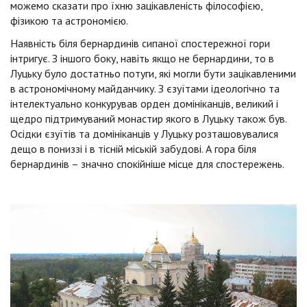
можемо сказати про їхню зацікавленість філософією,
фізикою та астрономією.
Наявність біля бернардинів сипаної спостережної гори
інтригує. З іншого боку, навіть якщо не бернардини, то в
Луцьку було достатньо потуги, які могли бути зацікавленими
в астрономічному майданчику. З єзуїтами ідеологічно та
інтелектуально конкурував орден домініканців, великий і
щедро підтримуваний монастир якого в Луцьку також був.
Осідки єзуїтів та домініканців у Луцьку розташовувалися
дещо в пониззі і в тісній міській забудові. А гора біля
бернардинів – значно спокійніше місце для спостережень.