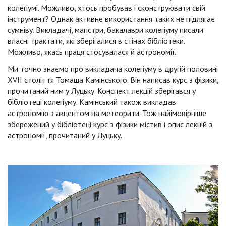
колегіумі. Можливо, хтось пробував і сконструювати свій
інструмент? Однак активне використання таких не підлягає
сумніву. Викладачі, магістри, бакалаври колегіуму писали
власні трактати, які зберігалися в стінах бібліотеки.
Можливо, якась праця стосувалася й астрономії.
Ми точно знаємо про викладача колегіуму в другій половині
XVII століття Томаша Камінського. Він написав курс з фізики,
прочитаний ним у Луцьку. Конспект лекцій зберігався у
бібліотеці колегіуму. Камінський також викладав
астрономію з акцентом на метеорити. Тож найімовірніше
збережений у бібліотеці курс з фізики містив і опис лекцій з
астрономії, прочитаний у Луцьку.