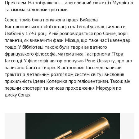
Прехтлем. На зображенні – алегоричний сюжет із Мудрістю
та сімома колонами-цнотами.
Серед томів була популярна праця Вийцеха
Бистшоновського «Informacja matematyczna», видана в
Любліні у 1743 році. У ній розповідається про Сонце, зорі і
планети, як визначити фази Місяця, що таке час і календар
тощо. У бібліотеці також були твори видатного
французького філософа, математика і астронома П’єра
Гассенді. У філософії автор опонував Рене Декарту, про що
написано багато творів. В астрономії Гассенді написав
трактат з детальним розглядом систем світу і висловив
прихильність ідеям Коперніка про геліоцентризм. Також він
першим спостеріг та описав проходження Меркурія по
диску Сонця.