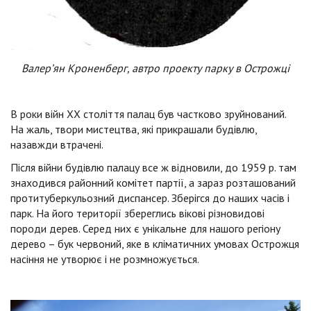
Валер’ян Кроненберг, автро проекту парку в Острожці
В роки війн ХХ століття палац був частково зруйнований.
На жаль, твори мистецтва, які прикрашали будівлю,
назавжди втрачені.
Після війни будівлю палацу все ж відновили, до 1959 р. там
знаходився районний комітет партії, а зараз розташований
протитуберкульозний диспансер. Зберігся до наших часів і
парк. На його території збереглись вікові різновидові
породи дерев. Серед них є унікальне для нашого регіону
дерево – бук червоний, яке в кліматичних умовах Острожця
насіння не утворює і не розмножується.