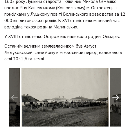
1602 року Луцький староста і ключник Микола Семашко
продає Яну Кашевському (Кошовському) м. Острожець з
присілками у Луцькому повіті Волинського воєводства за 12
000 кіп литовських грошів. В XVI ст. містечком певний час
володіла також родина Малинських.
У XVIII ст. містечко Острожець належало родині Олізарів.
Останнім великим землевласником був Август
Лєдуховський, саме йому в міжвоєнний період належало в
селі 2041,6 га землі.