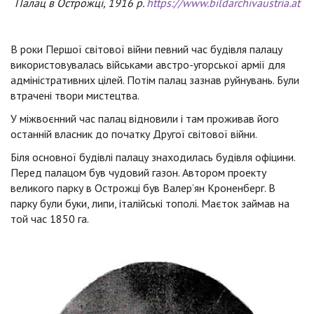
Палац в Острожці, 1916 р.
https://www.bildarchivaustria.at
В роки Першої світової війни певний час будівля палацу
використовувалась військами австро-угорської армії для
адміністративних цілей. Потім палац зазнав руйнувань. Були
втрачені твори мистецтва.
У міжвоєнний час палац відновили і там проживав його
останній власник до початку Другої світової війни.
Біля основної будівлі палацу знаходилась будівля офіцини.
Перед палацом був чудовий газон. Автором проекту
великого парку в Острожці був Валер’ян Кроненберг. В
парку були буки, липи, італійські тополі. Маєток займав на
той час 1850 га.