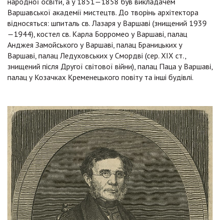
народної освіти, а у 1851—1858 був викладачем
Варшавської академії мистецтв. До творінь архітектора
відносяться: шпиталь св. Лазаря у Варшаві (знищений 1939
—1944), костел св. Карла Борромео у Варшаві, палац
Анджея Замойського у Варшаві, палац Браницьких у
Варшаві, палац Ледуховських у Смордві (сер. XIX ст.,
знищений після Другої світової війни), палац Паца у Варшаві,
палац у Козачках Кременецького повіту та інші будівлі.