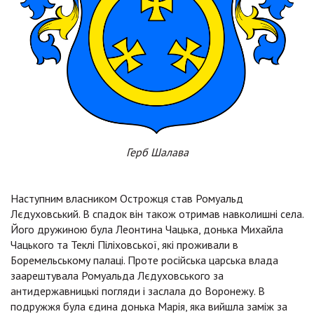
Герб Шалава
Наступним власником Острожця став Ромуальд
Лєдуховський. В спадок він також отримав навколишні села.
Його дружиною була Леонтина Чацька, донька Михайла
Чацького та Теклі Піліховської, які проживали в
Боремельському палаці. Проте російська царська влада
заарештувала Ромуальда Лєдуховського за
антидержавницькі погляди і заслала до Воронежу. В
подружжя була єдина донька Марія, яка вийшла заміж за