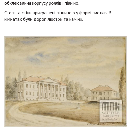
обклеювання корпусу роялів і піаніно.
Стелі та стіни прикрашені ліпниною у формі листків. В
кімнатах були дорогі люстри та каміни.