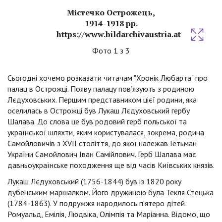
Містечко Острожець,
1914-1918 рр.
https://www.bildarchivaustria.at
Фото
1
з
3
Сьогодні хочемо розказати читачам "Хронік Любарта" про
палац в Острожці. Появу палацу пов’язують з родиною
Лєдуховських. Першим представником цієї родини, яка
оселилась в Острожці був Лукаш Лєдуховський гербу
Шалава. До слова це був родовий герб польської та
української шляхти, яким користувалася, зокрема, родина
Самойловичів з XVII століття, до якої належав Гетьман
України Самойлович Іван Самійлович. Герб Шалава має
давньоукраїнське походження ще від часів Київських князів.
Лукаш Лєдуховський (1756-1844) був із 1820 року
дубенським маршалком. Його дружиною була Текля Стецька
(1784-1863). У подружжя народилось п’ятеро дітей:
Ромуальд, Емілія, Людвіка, Олімпія та Маріанна. Відомо, що