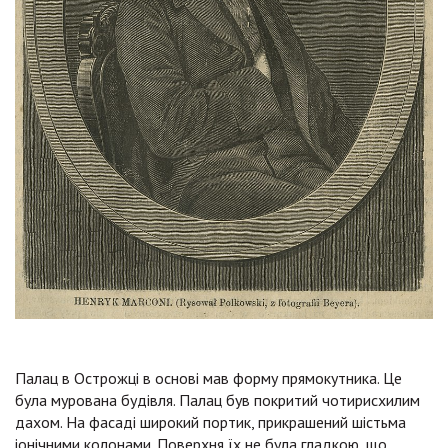
Палац в Острожці в основі мав форму прямокутника. Це
була мурована будівля. Палац був покритий чотирисхилим
дахом. На фасаді широкий портик, прикрашений шістьма
іонічними колонами. Поверхня їх не була гладкою, що