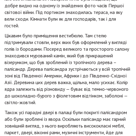
добре видно на одному із знайдених фото часів Першої
світової війни. Під портиком знаходилась тераса, на яку
вели сходи. Кімнати були як для господарів, так і для
гостей.
Цікавим було приміщення вестибюлю. Там стелю
підтримували стовпи, верх яких був оформлений у вигляді
голів із бородами. Посеред великого та просторого салону
знаходився мурований камін, який був прикрашений
візерунком, що був зроблений із тропічного дерева –
палісандр. Дерева палісандра зустрічаються у всій тропічній
зоні від Південної Америки, Африки і до Південно-Східної
Азії. Деревина цих дерев важка, щільна, мало усихає. Колір
ядра залежить від різновиду — буває від темно-червоного
до шоколадно-бурого з фіолетовим відтінком, заболоні —
світло-жовтий.
Також усі парадні двері в палаці були покриті палісандром
або були зроблені із явора. Оскільки палісандр має гарний
зовнішній вигляд, з нього виробляють висококласні меблі,
паркет, двері, віконні рами, музичні інструменти, йде для