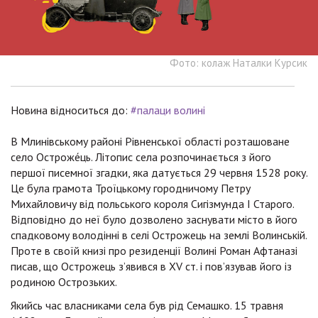
Фото: колаж Наталки Курсик
Новина відноситься до:
#палаци волині
В Млинівському районі Рівненської області розташоване
село Остроже́ць. Літопис села розпочинається з його
першої писемної згадки, яка датується 29 червня 1528 року.
Це була грамота Троїцькому городничому Петру
Михайловичу від польського короля Сигізмунда І Старого.
Відповідно до неї було дозволено заснувати місто в його
спадковому володінні в селі Острожець на землі Волинській.
Проте в своїй книзі про резиденції Волині Роман Афтаназі
писав, що Острожець з’явився в XV ст. і пов’язував його із
родиною Острозьких.
Якийсь час власниками села був рід Семашко. 15 травня