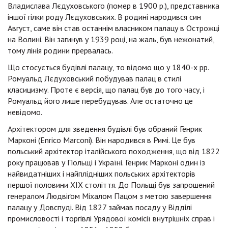
Владислава Лєдуховського (помер в 1900 р.), представника
іншої гілки роду Лєдуховських. В родині народився син
Август, саме він став останнім власником палацу в Острожці
на Волині. Він загинув у 1939 році, на жаль, був нежонатий,
тому лінія родини прервалась.
Що стосується будівлі палацу, то відомо що у 1840-х рр.
Ромуальд Лєдуховський побудував палац в стилі
класицизму. Проте є версія, що палац був до того часу, і
Ромуальд його лише перебудував. Але остаточно це
невідомо.
Архітектором для зведення будівлі був обраний Генрик
Марконі (Enrico Marconi). Він народився в Римі. Це був
польський архітектор італійського походження, що від 1822
року працював у Польщі і Україні. Генрик Марконі один із
найвидатніших і найплідніших польських архітекторів
першої половини XIX століття. До Польщі був запрошений
генералом Людвіґом Міхалом Пацом з метою завершення
палацу у Довспуді. Від 1827 займав посаду у Відділі
промисловості і торгівлі Урядової комісії внутрішніх справ і