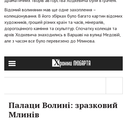
драматичних творів авторства Ходкевича були втрачені.
Відомий волинянин мав ще одне захоплення –
колекціонування. В його збірках було багато картин відомих
художників, грошей різних країн та часів, мінералів,
дорогоцінного каміння та скульптур. Спочатку колекція та
архів Ходкевича знаходились в Варшаві на вулиці Медовій,
але з часом все було перевезено до Млинова.