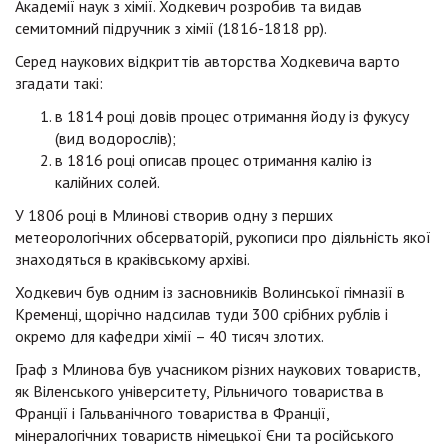
Академії наук з хімії. Ходкевич розробив та видав
семитомний підручник з хімії (1816-1818 рр).
Серед наукових відкриттів авторства Ходкевича варто
згадати такі:
в 1814 році довів процес отримання йоду із фукусу
(вид водорослів);
в 1816 році описав процес отримання калію із
калійних солей.
У 1806 році в Млинові створив одну з перших
метеорологічних обсерваторій, рукописи про діяльність якої
знаходяться в краківському архіві.
Ходкевич був одним із засновників Волинської гімназії в
Кременці, щорічно надсилав туди 300 срібних рублів і
окремо для кафедри хімії – 40 тисяч злотих.
Граф з Млинова був учасником різних наукових товариств,
як Віленського університету, Рільничого товариства в
Франції i Гальванічного товариства в Франції,
мінералогічних товариств німецької Єни та російського