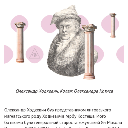
Олександр Ходкевич. Колаж Олександра Котиса
Олександр Ходкевич був представником литовського
магнатського роду Ходкевичів гербу Костеша. Його
батьками були генеральний староста жмудський Ян Микола