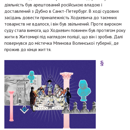
діяльність був арештований російською владою і
доставлений з Дубно в Санкт-Петербург. В ході судових
засідань довести приналежність Ходкевича до таємних
товариств не вдалося, і він був звільнений. Проте вироком
суду стала вимога, що Ходкевич повинен був протягом року
жити в Житомирі під наглядом поліції, що він і зробив. Далі
повернувся до містечка Млинова Волинської губернії, де
прожив до кінця життя.
§