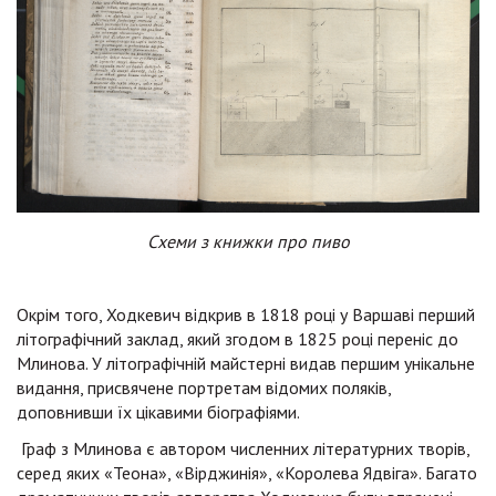
Схеми з книжки про пиво
Окрім того, Ходкевич відкрив в 1818 році у Варшаві перший
літографічний заклад, який згодом в 1825 році переніс до
Млинова. У літографічній майстерні видав першим унікальне
видання, присвячене портретам відомих поляків,
доповнивши їх цікавими біографіями.
Граф з Млинова є автором численних літературних творів,
серед яких «Теона», «Вірджинія», «Королева Ядвіга». Багато