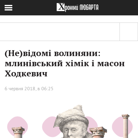
(Не)відомі волиняни:
млинівський хімік і масон
Ходкевич
6 червня 2018, в 06:25