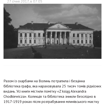
Разом із скарбами на Волинь потрапила і безцінна
бібліотека графа, яка нараховувала 25 тисяч томів рідкісних
видань. Усі книги містили помітку «Z ksiąg Alexandra
Chodkiewicza». Колекція та бібліотека зникли безслідно в
1917-1919 роках після розграбування млинівського маєтку