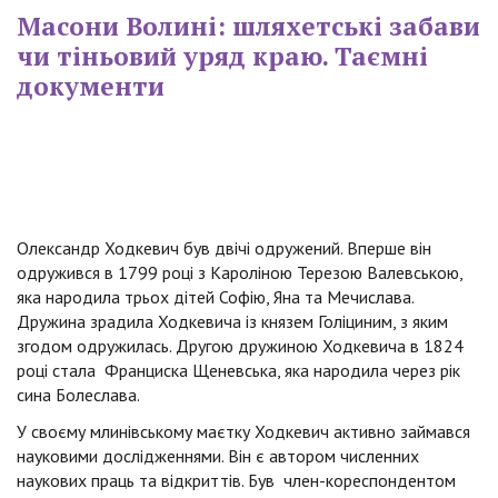
Масони Волині: шляхетські забави
чи тіньовий уряд краю. Таємні
документи
Олександр Ходкевич був двічі одружений. Вперше він
одружився в 1799 році з Кароліною Терезою Валевською,
яка народила трьох дітей Софію, Яна та Мечислава.
Дружина зрадила Ходкевича із князем Голіциним, з яким
згодом одружилась. Другою дружиною Ходкевича в 1824
році стала Франциска Щеневська, яка народила через рік
сина Болеслава.
У своєму млинівському маєтку Ходкевич активно займався
науковими дослідженнями. Він є автором численних
наукових праць та відкриттів. Був член-кореспондентом