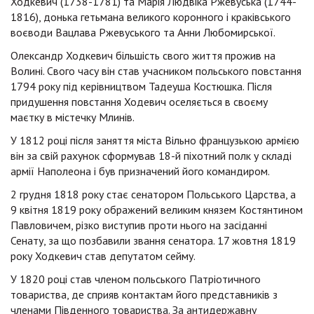
Ходкевич (1738-1781) та Марія Людвіка Ржевуська (1744-
1816), донька гетьмана великого коронного і краківського
воєводи Вацлава Ржевуського та Анни Любомирської.
Олександр Ходкевич більшість свого життя прожив на
Волині. Свого часу він став учасником польського повстання
1794 року під керівництвом Тадеуша Костюшка. Після
придушення повстання Ходевич оселяється в своєму
маєтку в містечку Млинів.
У 1812 році після заняття міста Вільно французькою армією
він за свій рахунок сформував 18-й піхотний полк у складі
армії Наполеона і був призначений його командиром.
2 грудня 1818 року стає сенатором Польського Царства, а
9 квітня 1819 року ображений великим князем Костянтином
Павловичем, різко виступив проти нього на засіданні
Сенату, за що позбавили звання сенатора. 17 жовтня 1819
року Ходкевич став депутатом сейму.
У 1820 році став членом польського Патріотичного
товариства, де сприяв контактам його представників з
членами Південного товариства. За антидержавну