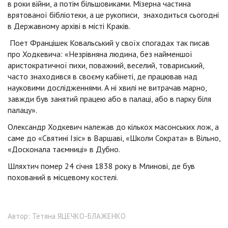
в роки війни, а потім більшовиками. Мізерна частина
врятованої бібліотеки, а це рукописи, знаходиться сьогодні
в Державному архіві в місті Краків.
Поет Францішек Ковальський у своїх спогадах так писав
про Ходкевича: «Незрівняна людина, без найменшої
аристократичної пихи, поважний, веселий, товариський,
часто знаходився в своєму кабінеті, де працював над
науковими дослідженнями. А ні хвилі не витрачав марно,
завжди був занятий працею або в палаці, або в парку біля
палацу».
Олександр Ходкевич належав до кількох масонських лож, а
саме до «Святині Ізіс» в Варшаві, «Школи Сократа» в Вільно,
«Досконала таємниці» в Дубно.
Шляхтич помер 24 січня 1838 року в Млинові, де був
похований в місцевому костелі.
Автор: Тетяна ЯЦЕЧКО-БЛАЖЕНКО