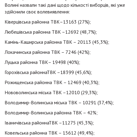
Волині назвали такі дані щодо кількості виборців, які уже
здійснили своє волевиявлення:
Ківерцівська районна ТВК–13163 (27%);
Любешівська районна ТВК –12692 (48,7%);
Камінь-Каширська районна ТВК – 20113 (45,3%);
Локачинська районна ТВК – 7246 (42%);
Луцька районна ТВК– 19498 (40%);
Горохівська районнаТВК –18399 (45,6%);
Рожищенська районна ТВК – 12469 (40,3%);
Нововолинська міська ТВК –12010 (29,3%);
Володимир-Волинська міська ТВК – 10291 (37,4%);
Володимир-Волинська районна ТВК – 42%;
Іваничівська районнаТВК –11275 (45,3%);
Ковельська районна ТВК – 15612 (49,4%);