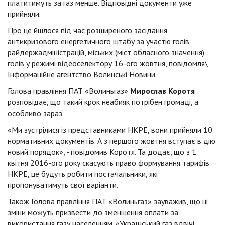
платитимуть за газ менше. Відповідні документи уже
прийняли.
Про це йшлося під час розширеного засідання
антикризового енергетичного штабу за участю голів
райдержадміністрацій, міських (міст обласного значення)
голів у режимі відеоселектору 16-ого жовтня, повідомля\
Інформаційне агентство Волинські Новини.
Голова правління ПАТ «Волиньгаз»
Мирослав Коротя
розповідає, що такий крок неабияк потрібен громаді, а
особливо зараз.
«Ми зустрілися із представниками НКРЕ, вони прийняли 10
нормативних документів. А з першого жовтня вступає в дію
новий порядок», - повідомив Коротя. Та додає, що з 1
квітня 2016-ого року скасують право формування тарифів
НКРЕ, це будуть робити постачальники, які
пропонуватимуть свої варіанти.
Також Голова правління ПАТ «Волиньгаз» зауважив, що ці
зміни можуть призвести до зменшення оплати за
використання газу населенням. «Український газ вдвічі