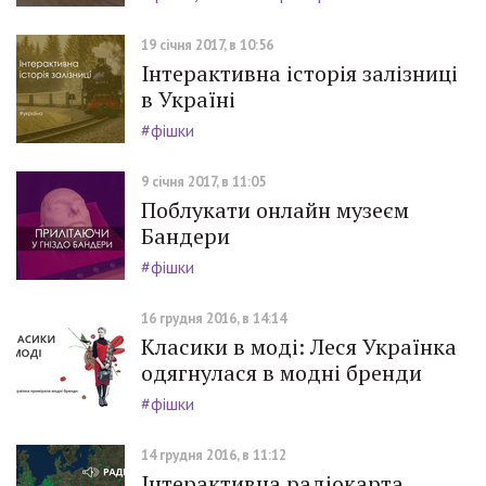
19 січня 2017, в 10:56
Інтерактивна історія залізниці
в Україні
#фішки
9 січня 2017, в 11:05
Поблукати онлайн музеєм
Бандери
#фішки
16 грудня 2016, в 14:14
Класики в моді: Леся Українка
одягнулася в модні бренди
#фішки
14 грудня 2016, в 11:12
Інтерактивна радіокарта.