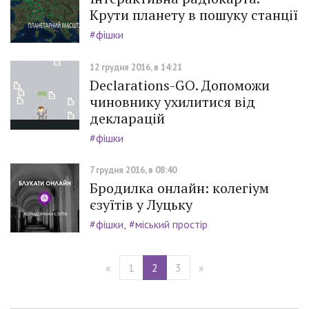
Крути планету в пошуку станції
#фішки
12 грудня 2016, в 14:21
Declarations-GO. Допоможи
чиновнику ухилитися від
декларацій
#фішки
7 грудня 2016, в 08:40
Бродилка онлайн: колегіум
єзуїтів у Луцьку
#фішки
#міський простір
«
1
2
3
»