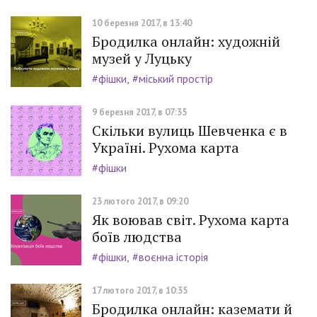
10 березня 2017, в 13:40
Бродилка онлайн: художній
музей у Луцьку
#фішки
#міський простір
9 березня 2017, в 07:35
Скільки вулиць Шевченка є в
Україні. Рухома карта
#фішки
23 лютого 2017, в 09:20
Як воював світ. Рухома карта
боїв людства
#фішки
#воєнна історія
17 лютого 2017, в 10:35
Бродилка онлайн: каземати й