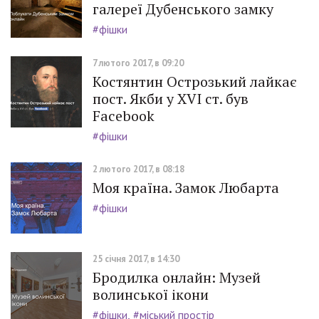
галереї Дубенського замку
#фішки
7 лютого 2017, в 09:20
Костянтин Острозький лайкає
пост. Якби у XVI ст. був
Facebook
#фішки
2 лютого 2017, в 08:18
Моя країна. Замок Любарта
#фішки
25 січня 2017, в 14:30
Бродилка онлайн: Музей
волинської ікони
#фішки
#міський простір