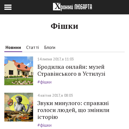
Фішки
Новини
Статті
Блоги
14 липня 2017, в 11:03
Бродилка онлайн: музей
Стравінського в Устилузі
#фішки
4 квітня 2017, в 08:05
Звуки минулого: справжні
голоси людей, що змінили
історію
#фішки