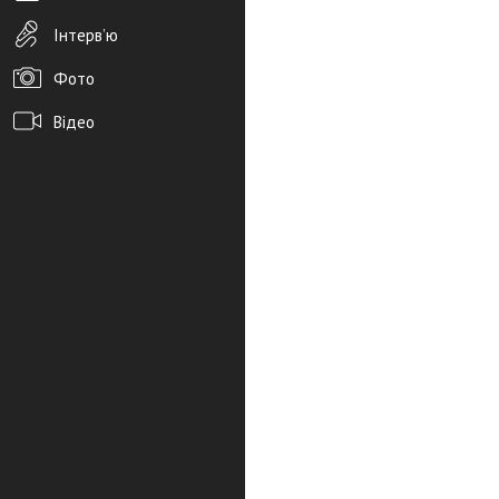
Інтерв’ю
Фото
Відео
Архів новин
Редакція
Розміщення реклами
Правила
PDF-версія газети