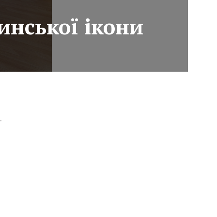
инської ікони
–