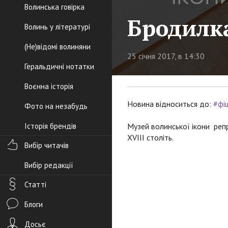
Волинська говірка
Бродилка
Волинь у літературі
(Не)відомі волиняни
25 січня 2017, в 14:30
Геральдичні нотатки
Воєнна історія
Новина відноситься до:
#фі
Фото на незабудь
Історія брендів
Музей волинської ікони реп
XVIII століть.
Вибір читачів
Вибір редакції
Статті
Блоги
Досьє