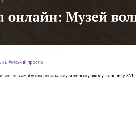
 онлайн: Музей вол
шки
#міський простір
резентує самобутню регіональну волинську школу іконопису XVI 