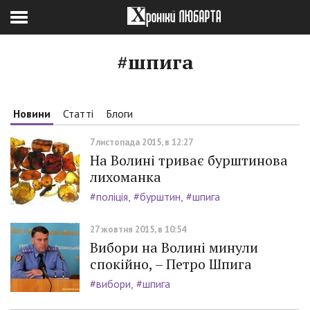
#шпига
Новини
Статті
Блоги
7 листопада 2015, в 12:27
На Волині триває бурштинова
лихоманка
#поліція
#бурштин
#шпига
27 жовтня 2015, в 10:54
Вибори на Волині минули
спокійно, – Петро Шпига
#вибори
#шпига