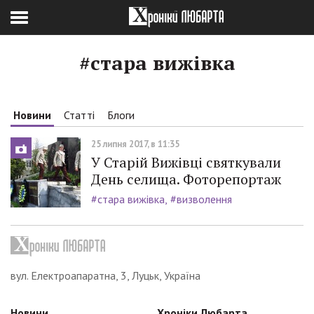
#стара вижівка
Новини
Статті
Блоги
25 липня 2017, в 11:35
У Старій Вижівці святкували
День селища. Фоторепортаж
#стара вижівка
#визволення
вул. Електроапаратна, 3, Луцьк, Україна
Новини
Хроніки Любарта