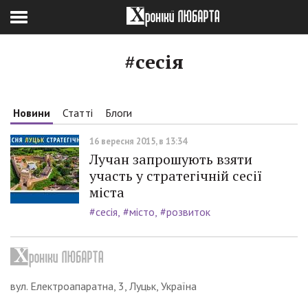
#сесія
Новини
Статті
Блоги
16 вересня 2015, в 13:34
Лучан запрошують взяти
участь у стратегічній сесії
міста
#сесія
#місто
#розвиток
вул. Електроапаратна, 3, Луцьк, Україна