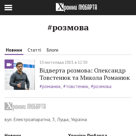
#розмова
Новини
Статті
Блоги
13 листопада 2015, в 12:50
Відверта розмова: Олександр
Товстенюк та Микола Романюк
#романюк
#товстенюк
#розмова
вул. Електроапаратна, 3, Луцьк, Україна
Новини
Хроніки Любарта