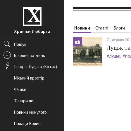
Новини
Статті
Блоги
Хроніки Любарта
21 червня 2017
Пошук
Луцьк та
Головне за день
#луцьк
#пол
Історія Луцька (Котис)
Міський простір
Фішки
Товарищи
Новини минулого
Палаци Волині