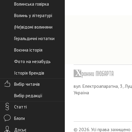
Волинська говірка
Волинь у літературі
(Не)відомі волиняни
Геральдичні нотатки
Воєнна історія
Фото на незабудь
Історія брендів
Вибір читачів
вул. Електроапаратна, 3, Луц
Україна
Вибір редакції
Статті
Блоги
© 2026. Усі права захищено
Досьє