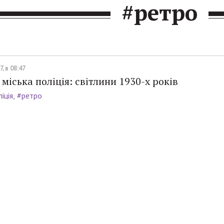
#ретро
, в 08:47
 міська поліція: світлини 1930-х років
іція
#ретро