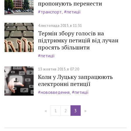
пропонують перенести
#транспорт
#петиції
4 листопада 2015, в 11:31
Термін збору голосів на
підтримку петицій від лучан
просять збільшити
#петиції
13 жовтня 2015, в 07:20
Коли у Луцьку запрацюють
електронні петиції
#нововведення
#петиції
«
1
2
3
»