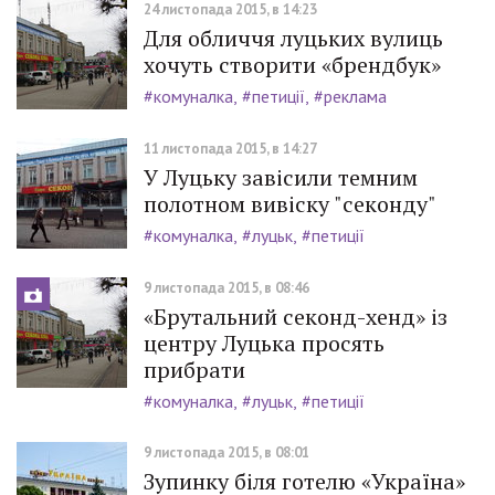
24 листопада 2015, в 14:23
Для обличчя луцьких вулиць
хочуть створити «брендбук»
#комуналка
#петиції
#реклама
11 листопада 2015, в 14:27
У Луцьку завісили темним
полотном вивіску "секонду"
#комуналка
#луцьк
#петиції
9 листопада 2015, в 08:46
«Брутальний секонд-хенд» із
центру Луцька просять
прибрати
#комуналка
#луцьк
#петиції
9 листопада 2015, в 08:01
Зупинку біля готелю «Україна»