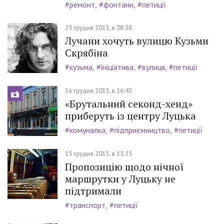
#ремонт
#фонтани
#петиції
25 грудня 2015, в 08:38
Лучани хочуть вулицю Кузьми
Скрябіна
#кузьма
#ініціатива
#вулиця
#петиції
16 грудня 2015, в 16:45
«Брутальний секонд-хенд»
приберуть із центру Луцька
#комуналка
#підприємництво
#петиції
15 грудня 2015, в 15:25
Пропозицію щодо нічної
маршрутки у Луцьку не
підтримали
#транспорт
#петиції