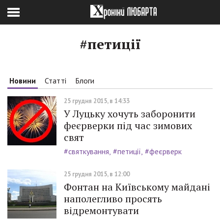
#петиції
Новини
Статті
Блоги
25 грудня 2015, в 14:33
У Луцьку хочуть заборонити
феєрверки під час зимових
свят
#святкування
#петиції
#феєрверк
25 грудня 2015, в 12:00
Фонтан на Київському майдані
наполегливо просять
відремонтувати