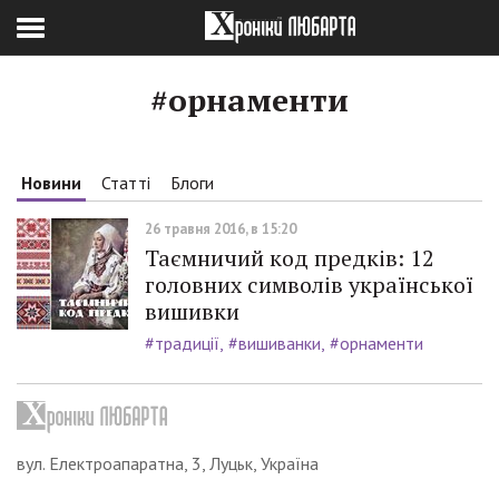
#орнаменти
Новини
Статті
Блоги
26 травня 2016, в 15:20
Таємничий код предків: 12
головних символів української
вишивки
#традиції
#вишиванки
#орнаменти
вул. Електроапаратна, 3, Луцьк, Україна