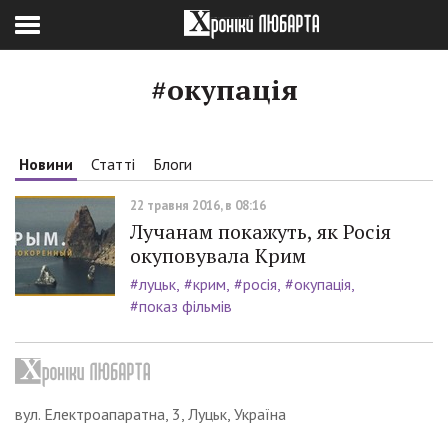
#окупація
Новини
Статті
Блоги
22 травня 2016, в 08:16
Лучанам покажуть, як Росія
окуповувала Крим
#луцьк
#крим
#росія
#окупація
#показ фільмів
вул. Електроапаратна, 3, Луцьк, Україна