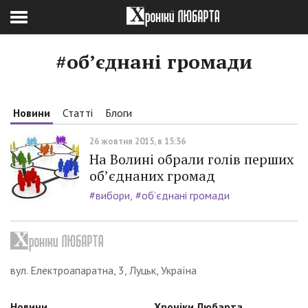
#об’єднані громади
Новини
Статті
Блоги
26 жовтня 2015, в 15:36
На Волині обрали голів перших
об’єднаних громад
#вибори
#об’єднані громади
вул. Електроапаратна, 3, Луцьк, Україна
Новини
Хроніки Любарта