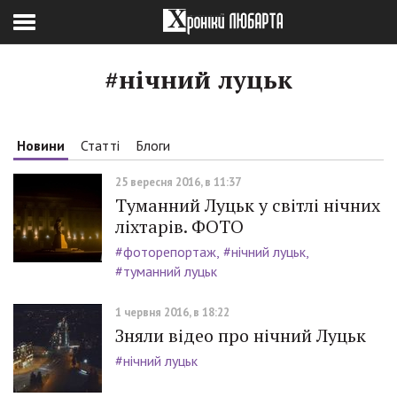
#нічний луцьк
Новини
Статті
Блоги
25 вересня 2016, в 11:37
Туманний Луцьк у світлі нічних
ліхтарів. ФОТО
#фоторепортаж
#нічний луцьк
#туманний луцьк
1 червня 2016, в 18:22
Зняли відео про нічний Луцьк
#нічний луцьк