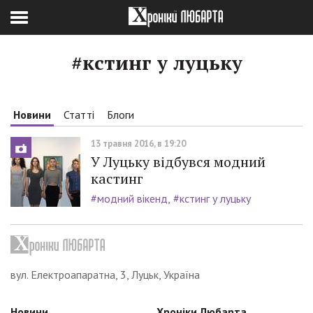
#кстинг у луцьку
Новини
Статті
Блоги
13 травня 2016, в 19:20
У Луцьку відбувся модний
кастинг
#модний вікенд
#кстинг у луцьку
вул. Електроапаратна, 3, Луцьк, Україна
Новини
Хроніки Любарта