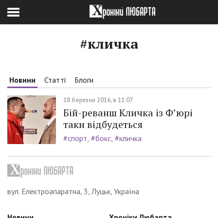
#кличка
Новини
Статті
Блоги
18 березня 2016, в 11:07
Бій-реванш Кличка із Ф’юрі
таки відбудеться
#спорт
#бокс
#кличка
вул. Електроапаратна, 3, Луцьк, Україна
Новини
Хроніки Любарта