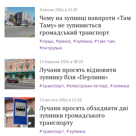
4 квітня 2016, в 11:02
Чому на зупинці навпроти «Там
Таму» не зупиняється
громадський транспорт
#луцьк
#ринок
#зупинка
#там-там
#патрульні
15 березня 2016, в 08:55
Лучани просять відновити
зупинку біля «Перлини»
#транспорт
#електронні петиції
#зупинка
25 лютого 2016, в 11:10
Лучани просять обладнати дві
зупинки громадського
транспорту
#транспорт
#зупинка