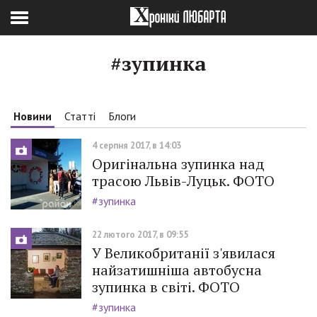
#зупинка
Новини
Статті
Блоги
4 серпня 2017, в 14:03
Оригінальна зупинка над
трасою Львів-Луцьк. ФОТО
#зупинка
22 лютого 2017, в 09:55
У Великобританії з'явилася
найзатишніша автобусна
зупинка в світі. ФОТО
#зупинка