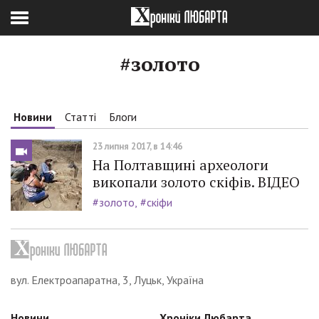
#золото
Новини
Статті
Блоги
23 липня 2017, в 14:46
На Полтавщині археологи
викопали золото скіфів. ВІДЕО
#золото
#скіфи
вул. Електроапаратна, 3, Луцьк, Україна
Новини
Хроніки Любарта