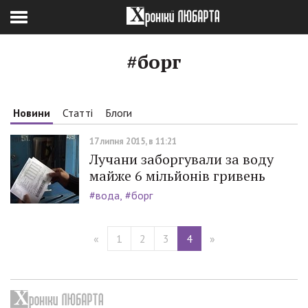
#борг
Новини
Статті
Блоги
17 липня 2015, в 11:21
Лучани заборгували за воду
майже 6 мільйонів гривень
#вода
#борг
«
1
2
3
4
»