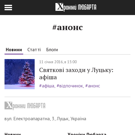
#анонс
Новини
Статті
Блоги
11 січня 2016, в 15:00
Святкові заходи у Луцьку:
афіша
#афіша
#відпочинок
#анонс
вул. Електроапаратна, 3, Луцьк, Україна
Новини
Хроніки Любарта