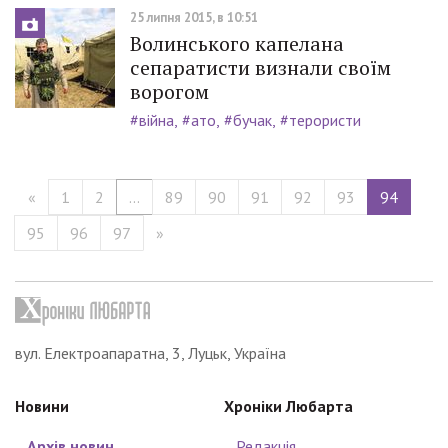
25 липня 2015, в 10:51
Волинського капелана
сепаратисти визнали своїм
ворогом
#війна
#ато
#бучак
#терористи
«
1
2
...
89
90
91
92
93
94
95
96
97
»
вул. Електроапаратна, 3, Луцьк, Україна
Новини
Хроніки Любарта
Архів новин
Редакція