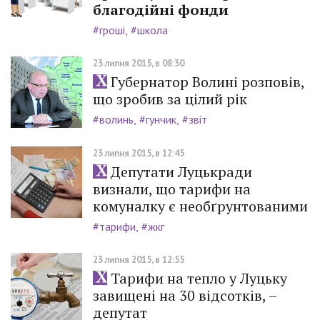
благодійні фонди
#гроші
#школа
23 липня 2015, в 08:30
Губернатор Волині розповів,
що зробив за цілий рік
#волинь
#гунчик
#звіт
23 липня 2015, в 12:45
Депутати Луцькради
визнали, що тарифи на
комуналку є необґрунтованими
#тарифи
#жкг
23 липня 2015, в 12:55
Тарифи на тепло у Луцьку
завищені на 30 відсотків, –
депутат