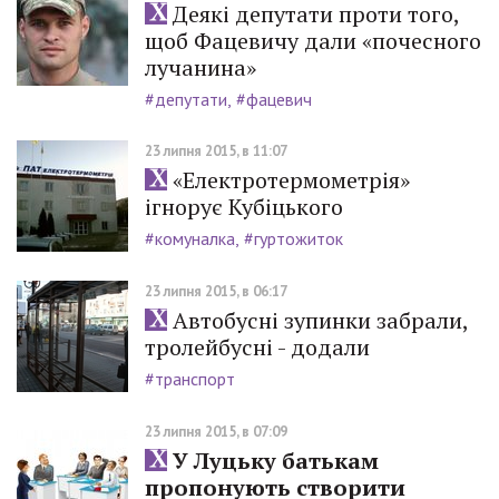
Деякі депутати проти того,
щоб Фацевичу дали «почесного
лучанина»
#депутати
#фацевич
23 липня 2015, в 11:07
«Електротермометрія»
ігнорує Кубіцького
#комуналка
#гуртожиток
23 липня 2015, в 06:17
Автобусні зупинки забрали,
тролейбусні - додали
#транспорт
23 липня 2015, в 07:09
У Луцьку батькам
пропонують створити