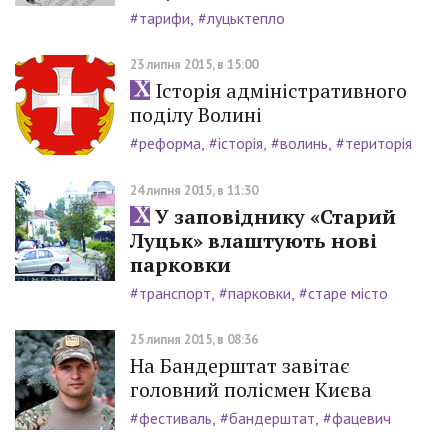
#тарифи
#луцьктепло
23 липня 2015, в 15:00
Історія адміністративного
поділу Волині
#реформа
#історія
#волинь
#територія
24 липня 2015, в 11:30
У заповіднику «Старий
Луцьк» влаштують нові
парковки
#транспорт
#парковки
#старе місто
25 липня 2015, в 08:36
На Бандерштат завітає
головний полісмен Києва
#фестиваль
#бандерштат
#фацевич