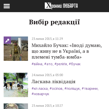
Вибір редакції
23 липня 2015, в 11:29
Михайло Бучак: «Іноді думаю,
що живу не в Україні, а в
племені тумба-юмба»
#війна
#ато
#релігія
#бучак
24 липня 2015, в 05:00
Ласкава ліквідація
#кп ласка
#осіпов
#поліщук
#тварини
#новарчук
23 липня 2015, в 10:27