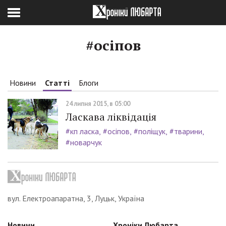
#осіпов
Новини
Статті
Блоги
24 липня 2015, в 05:00
Ласкава ліквідація
#кп ласка
#осіпов
#поліщук
#тварини
#новарчук
вул. Електроапаратна, 3, Луцьк, Україна
Новини
Хроніки Любарта