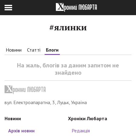
#ялинки
Новини
Статті
Блоги
На жаль, блогів за даним запитом не
знайдено
вул. Електроапаратна, 3, Луцьк, Україна
Новини
Хроніки Любарта
Архів новин
Редакція