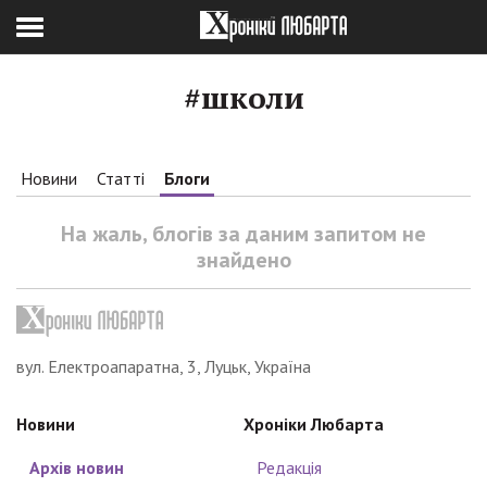
#школи
Новини
Статті
Блоги
На жаль, блогів за даним запитом не
знайдено
вул. Електроапаратна, 3, Луцьк, Україна
Новини
Хроніки Любарта
Архів новин
Редакція