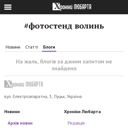
#фотостенд волинь
Новини
Статті
Блоги
На жаль, блогів за даним запитом не
знайдено
вул. Електроапаратна, 3, Луцьк, Україна
Новини
Хроніки Любарта
Архів новин
Редакція