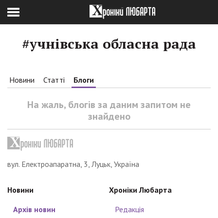
#учнівська обласна рада
Новини
Статті
Блоги
На жаль, блогів за даним запитом не
знайдено
вул. Електроапаратна, 3, Луцьк, Україна
Новини
Хроніки Любарта
Архів новин
Редакція