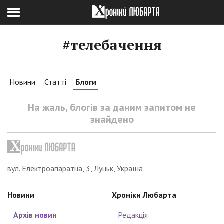
#телебачення
Новини
Статті
Блоги
На жаль, блогів за даним запитом не
знайдено
вул. Електроапаратна, 3, Луцьк, Україна
Новини
Хроніки Любарта
Архів новин
Редакція