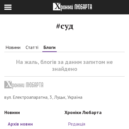
#суд
Новини
Статті
Блоги
На жаль, блогів за даним запитом не
знайдено
вул. Електроапаратна, 3, Луцьк, Україна
Новини
Хроніки Любарта
Архів новин
Редакція