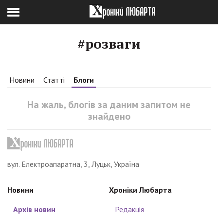
#розваги
Новини
Статті
Блоги
На жаль, блогів за даним запитом не
знайдено
вул. Електроапаратна, 3, Луцьк, Україна
Новини
Хроніки Любарта
Архів новин
Редакція