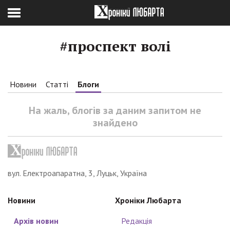
#проспект волі
Новини
Статті
Блоги
На жаль, блогів за даним запитом не
знайдено
вул. Електроапаратна, 3, Луцьк, Україна
Новини
Хроніки Любарта
Архів новин
Редакція