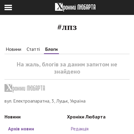
#лпз
Новини
Статті
Блоги
На жаль, блогів за даним запитом не
знайдено
вул. Електроапаратна, 3, Луцьк, Україна
Новини
Хроніки Любарта
Архів новин
Редакція