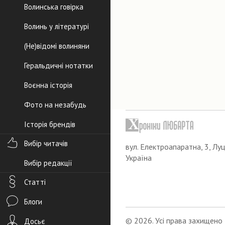
Волинська говірка
Волинь у літературі
(Не)відомі волиняни
Геральдичні нотатки
Воєнна історія
Фото на незабудь
Історія брендів
Вибір читачів
вул. Електроапаратна, 3, Луц
Україна
Вибір редакції
Статті
Блоги
© 2026. Усі права захищено
Досьє