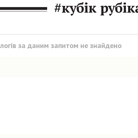
#кубік рубік
блогів за даним запитом не знайдено