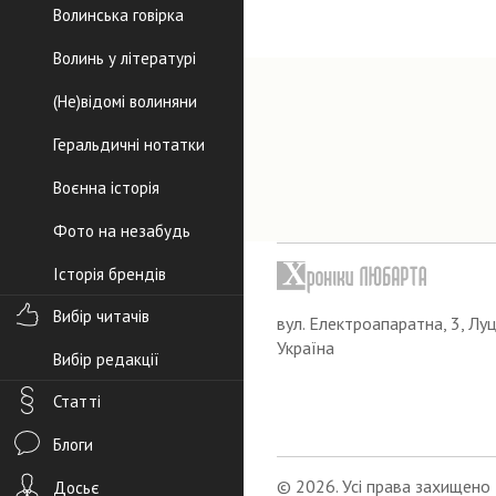
Волинська говірка
Волинь у літературі
(Не)відомі волиняни
Геральдичні нотатки
Воєнна історія
Фото на незабудь
Історія брендів
Вибір читачів
вул. Електроапаратна, 3, Луц
Україна
Вибір редакції
Статті
Блоги
© 2026. Усі права захищено
Досьє