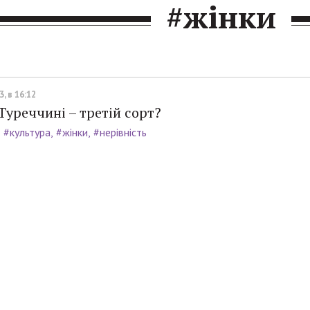
#жінки
, в 16:12
Туреччині – третій сорт?
#культура
#жінки
#нерівність