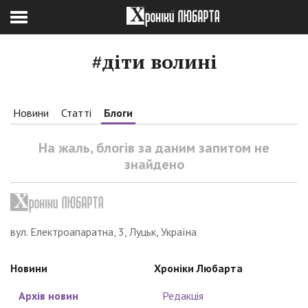
#діти волині
Новини
Статті
Блоги
На жаль, блогів за даним запитом не
знайдено
вул. Електроапаратна, 3, Луцьк, Україна
Новини
Хроніки Любарта
Архів новин
Редакція