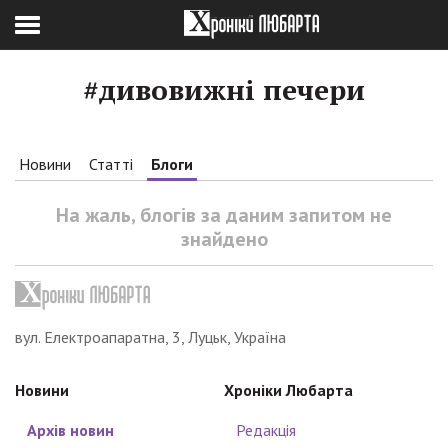
#дивовижні печери
Новини
Статті
Блоги
На жаль, блогів за даним запитом не
знайдено
вул. Електроапаратна, 3, Луцьк, Україна
Новини
Хроніки Любарта
Архів новин
Редакція