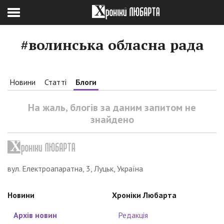
#волинська обласна рада
Новини
Статті
Блоги
На жаль, блогів за даним запитом не
знайдено
вул. Електроапаратна, 3, Луцьк, Україна
Новини
Хроніки Любарта
Архів новин
Редакція