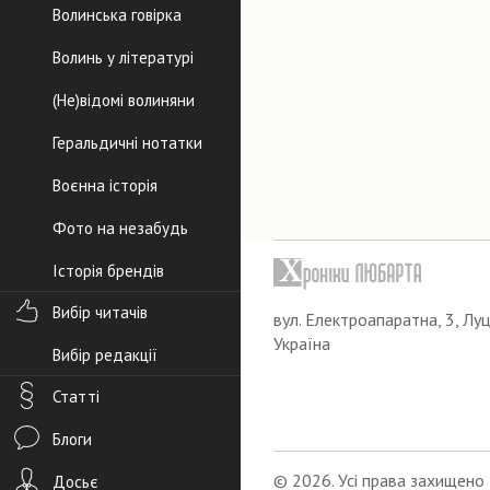
Волинська говірка
Волинь у літературі
(Не)відомі волиняни
Геральдичні нотатки
Воєнна історія
Фото на незабудь
Історія брендів
Вибір читачів
вул. Електроапаратна, 3, Луц
Україна
Вибір редакції
Статті
Блоги
© 2026. Усі права захищено
Досьє