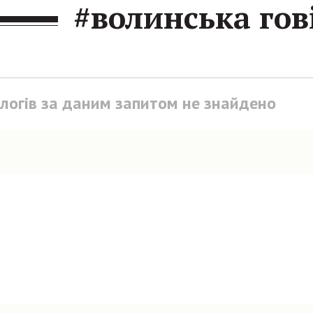
#волинська гов
блогів за даним запитом не знайдено