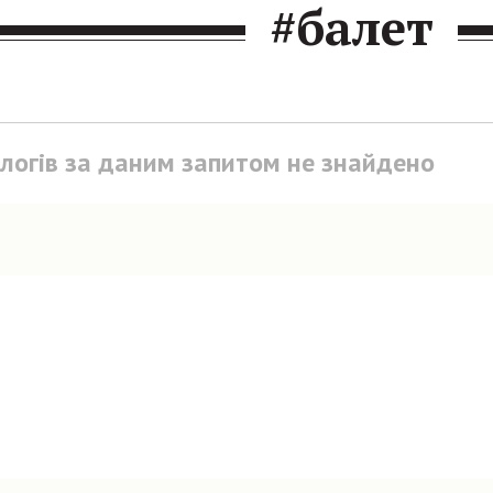
#балет
блогів за даним запитом не знайдено