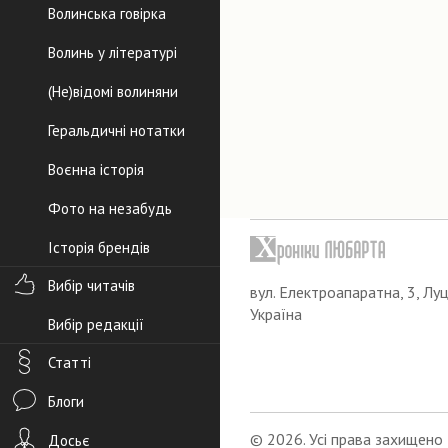
Волинська говірка
Волинь у літературі
(Не)відомі волиняни
Геральдичні нотатки
Воєнна історія
Фото на незабудь
Історія брендів
Вибір читачів
вул. Електроапаратна, 3, Луц
Україна
Вибір редакції
Статті
Блоги
© 2026. Усі права захищено
Досьє