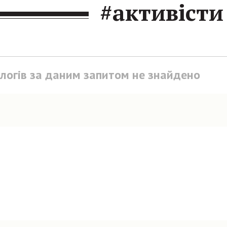
#активісти
блогів за даним запитом не знайдено