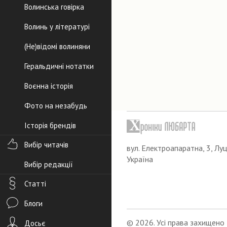
Волинська говірка
Волинь у літературі
(Не)відомі волиняни
Геральдичні нотатки
Воєнна історія
Фото на незабудь
Історія брендів
Вибір читачів
вул. Електроапаратна, 3, Луц
Україна
Вибір редакції
Статті
Блоги
© 2026. Усі права захищено
Досьє