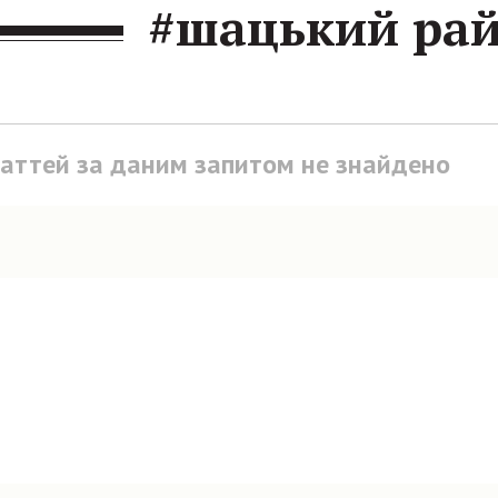
#шацький ра
таттей за даним запитом не знайдено