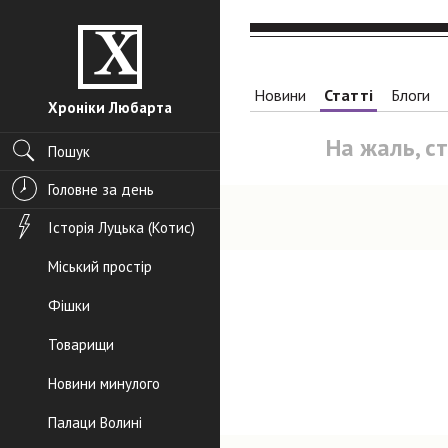
Новини
Статті
Блоги
Хроніки Любарта
На жаль, с
Пошук
Головне за день
Історія Луцька (Котис)
Міський простір
Фішки
Товарищи
Новини минулого
Палаци Волині