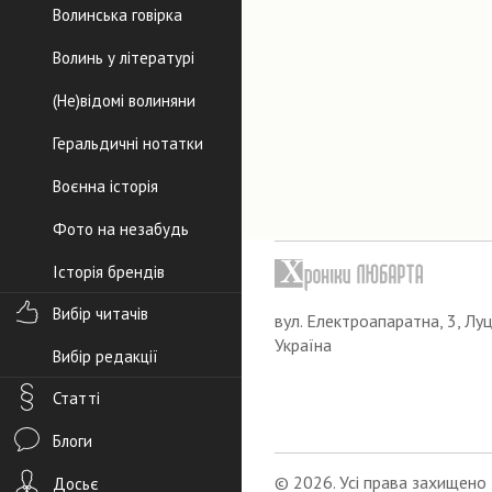
Волинська говірка
Волинь у літературі
(Не)відомі волиняни
Геральдичні нотатки
Воєнна історія
Фото на незабудь
Історія брендів
Вибір читачів
вул. Електроапаратна, 3, Луц
Україна
Вибір редакції
Статті
Блоги
© 2026. Усі права захищено
Досьє