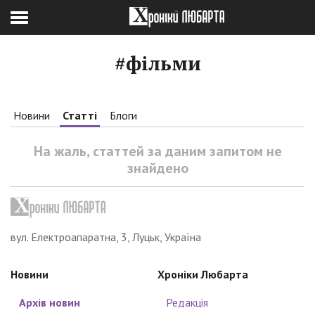
#фільми
Новини
Статті
Блоги
На жаль, статтей за даним запитом не
знайдено
вул. Електроапаратна, 3, Луцьк, Україна
Новини
Хроніки Любарта
Архів новин
Редакція