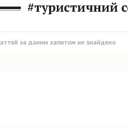
#туристичний с
таттей за даним запитом не знайдено