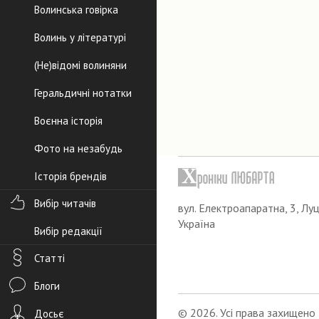
Волинська говірка
Волинь у літературі
(Не)відомі волиняни
Геральдичні нотатки
Воєнна історія
Фото на незабудь
Історія брендів
Вибір читачів
вул. Електроапаратна, 3, Луц
Україна
Вибір редакції
Статті
Блоги
© 2026. Усі права захищено
Досьє