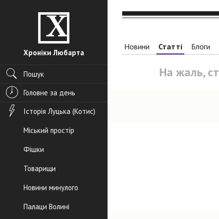
Новини
Статті
Блоги
Хроніки Любарта
На жаль, с
Пошук
Головне за день
Історія Луцька (Котис)
Міський простір
Фішки
Товарищи
Новини минулого
Палаци Волині