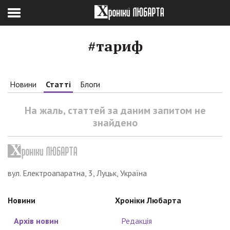
#тариф
Новини
Статті
Блоги
На жаль, статтей за даним запитом не
знайдено
вул. Електроапаратна, 3, Луцьк, Україна
Новини
Хроніки Любарта
Архів новин
Редакція